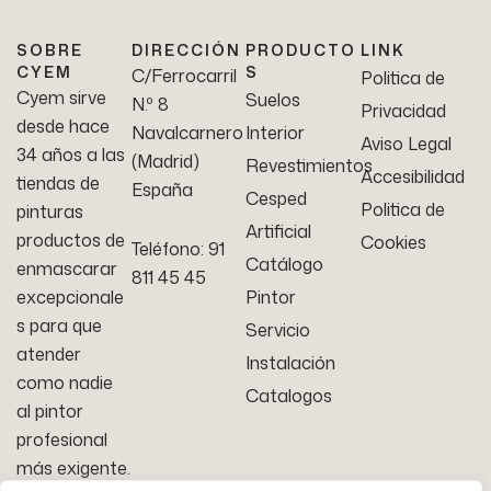
SOBRE
DIRECCIÓN
PRODUCTO
LINK
CYEM
S
C/Ferrocarril
Politica de
Cyem sirve
Suelos
N.º 8
Privacidad
desde hace
Navalcarnero
Interior
Aviso Legal
34 años a las
(Madrid)
Revestimientos
Accesibilidad
tiendas de
España
Cesped
Politica de
pinturas
Artificial
productos de
Cookies
Teléfono: 91
Catálogo
enmascarar
811 45 45
excepcionale
Pintor
s para que
Servicio
atender
Instalación
como nadie
Catalogos
al pintor
profesional
más exigente.