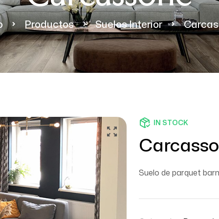
o
Productos
Suelos Interior
Carcas
IN STOCK
Carcasso
Suelo de parquet barn