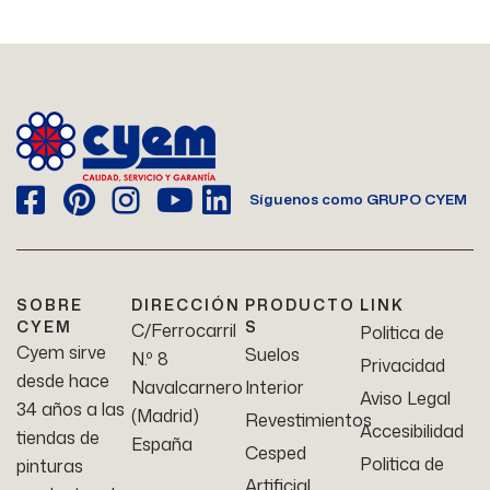
Síguenos como GRUPO CYEM
SOBRE
DIRECCIÓN
PRODUCTO
LINK
CYEM
S
C/Ferrocarril
Politica de
Cyem sirve
Suelos
N.º 8
Privacidad
desde hace
Navalcarnero
Interior
Aviso Legal
34 años a las
(Madrid)
Revestimientos
Accesibilidad
tiendas de
España
Cesped
Politica de
pinturas
Artificial