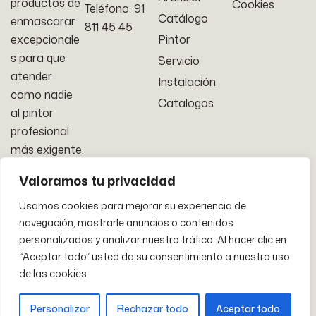
productos de
Cookies
Teléfono: 91
Catálogo
enmascarar
811 45 45
excepcionale
Pintor
s para que
Servicio
atender
Instalación
como nadie
Catalogos
al pintor
profesional
más exigente.
Valoramos tu privacidad
Usamos cookies para mejorar su experiencia de
navegación, mostrarle anuncios o contenidos
© Cintas y Embalajes Técnicos S.L.
personalizados y analizar nuestro tráfico. Al hacer clic en
“Aceptar todo” usted da su consentimiento a nuestro uso
de las cookies.
Personalizar
Rechazar todo
Aceptar todo