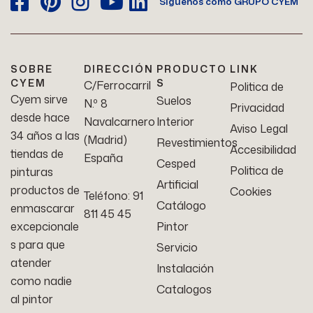
Síguenos como GRUPO CYEM
SOBRE
DIRECCIÓN
PRODUCTO
LINK
CYEM
S
C/Ferrocarril
Politica de
Cyem sirve
Suelos
N.º 8
Privacidad
desde hace
Navalcarnero
Interior
Aviso Legal
34 años a las
(Madrid)
Revestimientos
Accesibilidad
tiendas de
España
Cesped
Politica de
pinturas
Artificial
productos de
Cookies
Teléfono: 91
Catálogo
enmascarar
811 45 45
excepcionale
Pintor
s para que
Servicio
atender
Instalación
como nadie
Catalogos
al pintor