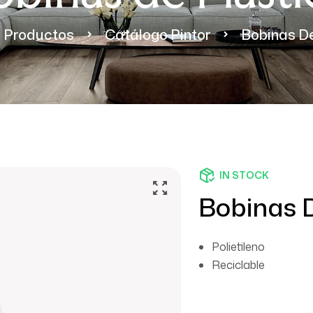
Productos
Catálogo Pintor
Bobinas De
IN STOCK
Bobinas D
Polietileno
Reciclable