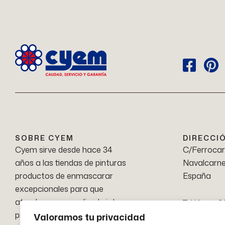
SOBRE CYEM
DIRECCI
Cyem sirve desde hace 34
C/Ferrocarr
años a las tiendas de pinturas
Navalcarne
productos de enmascarar
España
excepcionales para que
atender como nadie al pintor
Teléfono: 9
profesional más exigente.
Valoramos tu privacidad